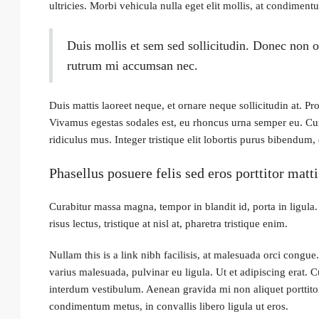
ultricies. Morbi vehicula nulla eget elit mollis, at condimentu
Duis mollis et sem sed sollicitudin. Donec non o
rutrum mi accumsan nec.
Duis mattis laoreet neque, et ornare neque sollicitudin at. P
Vivamus egestas sodales est, eu rhoncus urna semper eu. Cum
ridiculus mus. Integer tristique elit lobortis purus bibendum,
Phasellus posuere felis sed eros porttitor matti
Curabitur massa magna, tempor in blandit id, porta in ligula.
risus lectus, tristique at nisl at, pharetra tristique enim.
Nullam this is a link nibh facilisis, at malesuada orci congue
varius malesuada, pulvinar eu ligula. Ut et adipiscing erat. 
interdum vestibulum. Aenean gravida mi non aliquet porttitor
condimentum metus, in convallis libero ligula ut eros.