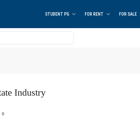
STUDENT PG
FOR RENT
FOR SALE
ate Industry
0