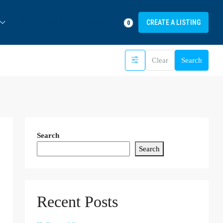
FAVORITES
LOGIN
REGISTER
CREATE A LISTING
0
Clear
Search
Search
Search
Recent Posts