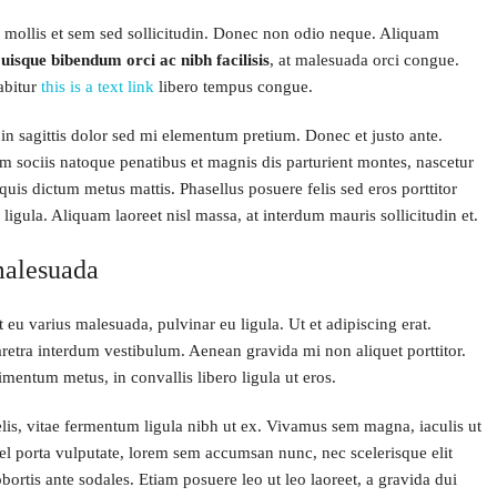
s mollis et sem sed sollicitudin. Donec non odio neque. Aliquam
uisque bibendum orci ac nibh facilisis
, at malesuada orci congue.
abitur
this is a text link
libero tempus congue.
roin sagittis dolor sed mi elementum pretium. Donec et justo ante.
 sociis natoque penatibus et magnis dis parturient montes, nascetur
 quis dictum metus mattis. Phasellus posuere felis sed eros porttitor
ligula. Aliquam laoreet nisl massa, at interdum mauris sollicitudin et.
 malesuada
 eu varius malesuada, pulvinar eu ligula. Ut et adipiscing erat.
retra interdum vestibulum. Aenean gravida mi non aliquet porttitor.
mentum metus, in convallis libero ligula ut eros.
elis, vitae fermentum ligula nibh ut ex. Vivamus sem magna, iaculis ut
l porta vulputate, lorem sem accumsan nunc, nec scelerisque elit
obortis ante sodales. Etiam posuere leo ut leo laoreet, a gravida dui