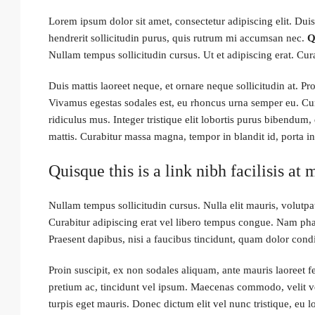
Lorem ipsum dolor sit amet, consectetur adipiscing elit. Dui
hendrerit sollicitudin purus, quis rutrum mi accumsan nec.
Q
Nullam tempus sollicitudin cursus. Ut et adipiscing erat. Cur
Duis mattis laoreet neque, et ornare neque sollicitudin at. P
Vivamus egestas sodales est, eu rhoncus urna semper eu. Cum
ridiculus mus. Integer tristique elit lobortis purus bibendum,
mattis. Curabitur massa magna, tempor in blandit id, porta in 
Quisque this is a link nibh facilisis at
Nullam tempus sollicitudin cursus. Nulla elit mauris, volutpat
Curabitur adipiscing erat vel libero tempus congue. Nam pha
Praesent dapibus, nisi a faucibus tincidunt, quam dolor condi
Proin suscipit, ex non sodales aliquam, ante mauris laoreet f
pretium ac, tincidunt vel ipsum. Maecenas commodo, velit ve
turpis eget mauris. Donec dictum elit vel nunc tristique, eu l