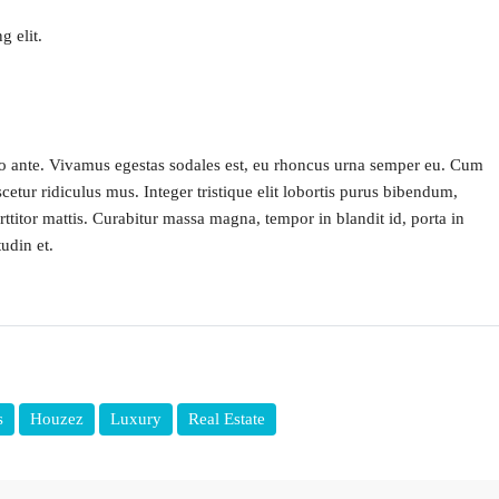
g elit.
to ante. Vivamus egestas sodales est, eu rhoncus urna semper eu. Cum
cetur ridiculus mus. Integer tristique elit lobortis purus bibendum,
rttitor mattis. Curabitur massa magna, tempor in blandit id, porta in
udin et.
s
Houzez
Luxury
Real Estate